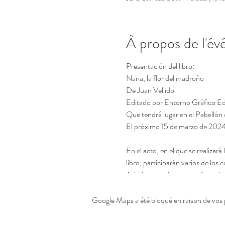
À propos de l'é
Presentación del libro:
Nana, la flor del madroño
De Juan Vellido
Editado por Entorno Gráfico Ed
Que tendrá lugar en el Pabellón 
El próximo 15 de marzo de 2024,
En el acto, en el que se realizar
libro, participarán varios de los
Asimismo, se interpretarán varias
director de la orquesta OUGR, Ga
coordinador general de la OUGR
Google Maps a été bloqué en raison de vos 
Al final del acto se ofrecerá una
Nana, la flor del madroño trata d