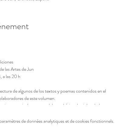
vénement
iciones
de las Artes de Jun
 a las 20 h
á lectura de algunos de los textos y poemas contenidos en el
 colaboradores de este volumen.
 piezas musicales a cargo del catedrático de violonchelo y
briel Delgado; y el pianista, catedrático de piano y
, Miguel Ángel Rodríguez Laiz.
paramètres de données analytiques et de cookies fonctionnels.
 copa y aperitivo de recepción.
el amor y de la amistad, del amor y de la amistad de María