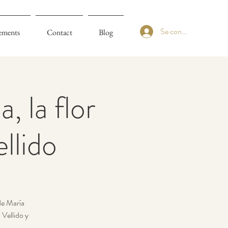
Se connecter
ements
Contact
Blog
, la flor
llido
 de María
 Vellido y