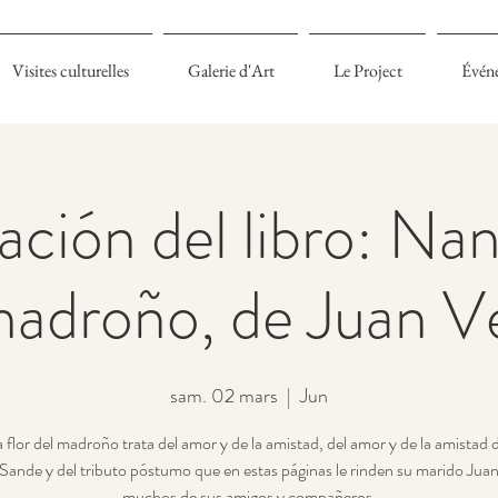
Visites culturelles
Galerie d'Art
Le Project
Évén
ción del libro: Nana
madroño, de Juan Ve
sam. 02 mars
  |  
Jun
 flor del madroño trata del amor y de la amistad, del amor y de la amistad
Sande y del tributo póstumo que en estas páginas le rinden su marido Juan
muchos de sus amigos y compañeros.