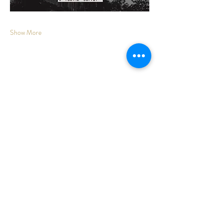
Show More
Share this event
Cruce Jun-Alfacar
C.P.: 18213
Jun
Granada
ESPAÑA
Tel: (+0034)
625 59 84 30
pabellondelasartes@gmail.com