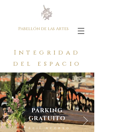
Pabellón de las Artes
Integridad
del espacio
PARKING
GRATUITO
Fácil acceso