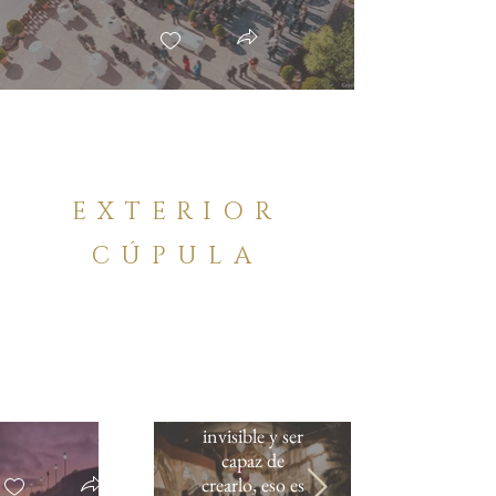
EXTERIOR
CÚPULA
"Sentir lo
invisible y ser
capaz de
crearlo, eso es