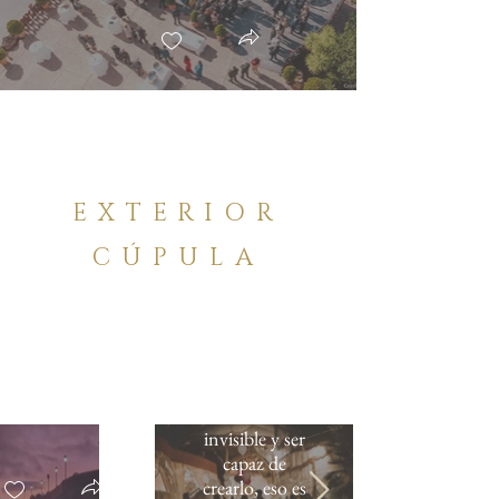
EXTERIOR
CÚPULA
"Sentir lo
invisible y ser
capaz de
crearlo, eso es