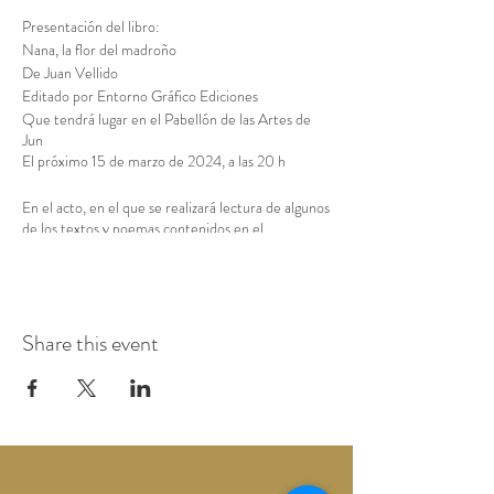
Presentación del libro:
Nana, la flor del madroño
De Juan Vellido
Editado por Entorno Gráfico Ediciones
Que tendrá lugar en el Pabellón de las Artes de
Jun
El próximo 15 de marzo de 2024, a las 20 h
En el acto, en el que se realizará lectura de algunos
de los textos y poemas contenidos en el
libro, participarán varios de los colaboradores de
este volumen.
Asimismo, se interpretarán varias piezas musicales
a cargo del catedrático de violonchelo y
director de la orquesta OUGR, Gabriel Delgado; y
Share this event
el pianista, catedrático de piano y
coordinador general de la OUGR, Miguel Ángel
Rodríguez Laiz.
Al final del acto se ofrecerá una copa y aperitivo de
recepción.
Nana, la flor del madroño trata del amor y de la
amistad, del amor y de la amistad de María