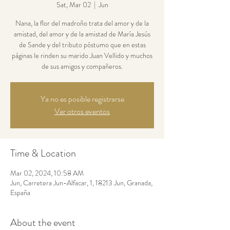
Sat, Mar 02
  |  
Jun
Nana, la flor del madroño trata del amor y de la
amistad, del amor y de la amistad de María Jesús
de Sande y del tributo póstumo que en estas
páginas le rinden su marido Juan Vellido y muchos
de sus amigos y compañeros.
Ya no es posible registrarse
Ver otros eventos
Time & Location
Mar 02, 2024, 10:58 AM
Jun, Carretera Jun-Alfacar, 1, 18213 Jun, Granada,
España
About the event