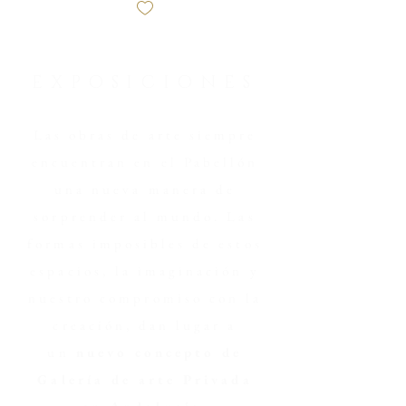
EXPOSICIONES
Las obras de arte siempre
encuentran en el Pabellón
una nueva manera de
sorprender al mundo. Las
formas imposibles de estos
espacios, la imaginación y
nuestro compromiso con la
creación, dan lugar a
un
nuevo concepto de
Galería de arte Privada