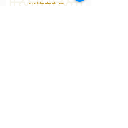
Cruce Jun-Alfacar
C.P.: 18213
Jun
Granada
ESPAÑA
Tel: (+0034)
625 59 84 30
pabellondelasartes@gmail.com
© 2020 by Pabellon de las Artes
S.L.
Espacios para soñar
www.pabellondelasartes.com