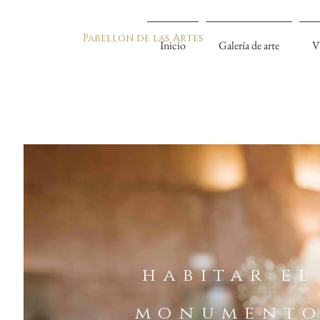
Pabellón de las Artes
Inicio
Galería de arte
V
habitar el
monument