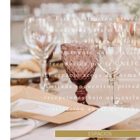
Esta institución privad
concebida para el arte y 
cultura, alberga de for
permanente una colecci
reconocida por la UNES
El espacio acoge de forma
limitada encuentros privad
recepciones bajo una exclu
selección anual de fecha
ESPACIOS