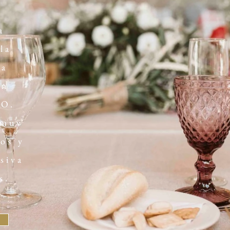
a
la
ma
ón
CO.
 muy
os y
siva
s.