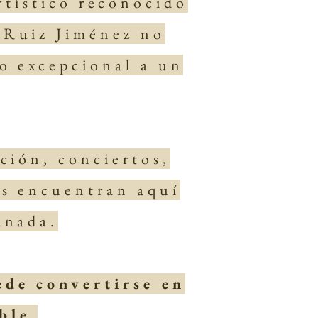
tístico reconocido
 Ruiz Jiménez no
so excepcional a un
ción, conciertos,
as encuentran aquí
anada.
ede convertirse en
ble
.