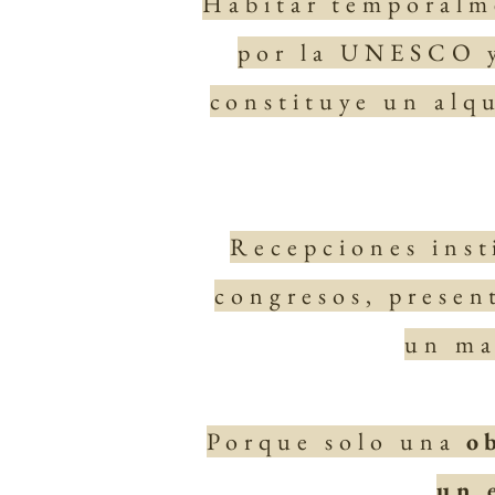
Habitar temporalm
por la UNESCO y
constituye un alqu
Recepciones inst
congresos, presen
un ma
Porque solo una
o
un 