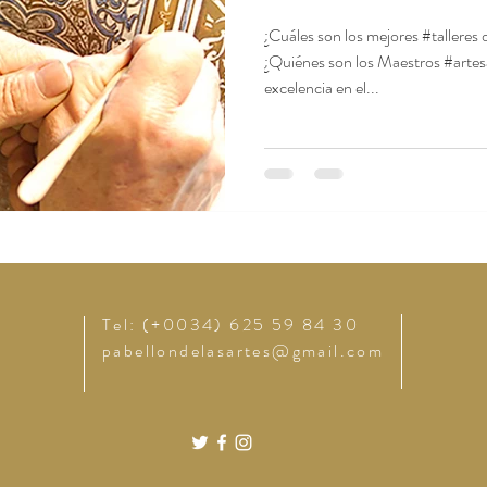
¿Cuáles son los mejores #talleres
¿Quiénes son los Maestros #artes
excelencia en el...
Tel: (+0034) 625 59 84 30
pabellondelasartes@gmail.com