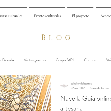
isitas culturales
Eventos culturales
El proyecto
Acceso
Blog
a Dorada
Visitas guiadas
Grupo MRJ
Cultura
Mú
pabellondelasartes
22 mar 2021
5 min de lectura
Nace la Guía online
artesana