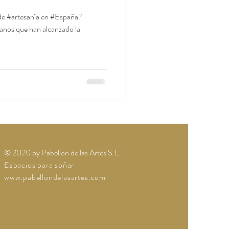
 de #artesanía en #España?
anos que han alcanzado la
© 2020 by Pabellon de las Artes S.L.
Espacios para soñar
www.pabellondelasartes.com