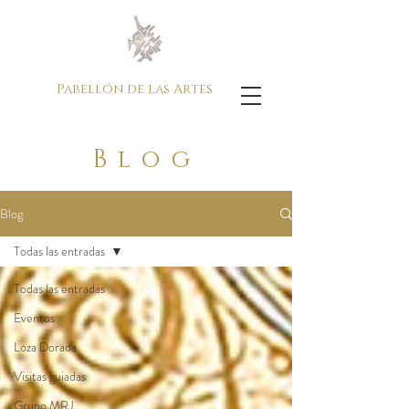
Pabellón de las Artes
Blog
Blog
Todas las entradas
Todas las entradas
Eventos
Loza Dorada
Visitas guiadas
Grupo MRJ