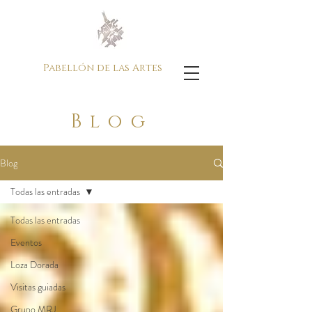
Pabellón de las Artes
Blog
Blog
Todas las entradas
Todas las entradas
Eventos
Loza Dorada
Visitas guiadas
Grupo MRJ