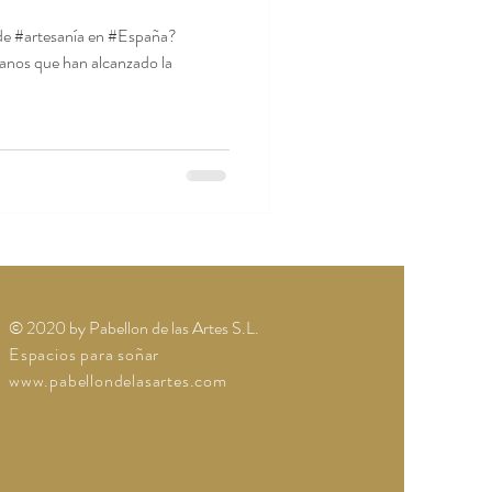
 de #artesanía en #España?
anos que han alcanzado la
© 2020 by Pabellon de las Artes S.L.
Espacios para soñar
www.pabellondelasartes.com