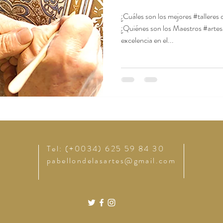
¿Cuáles son los mejores #talleres
¿Quiénes son los Maestros #artes
excelencia en el...
Tel: (+0034) 625 59 84 30
pabellondelasartes@gmail.com