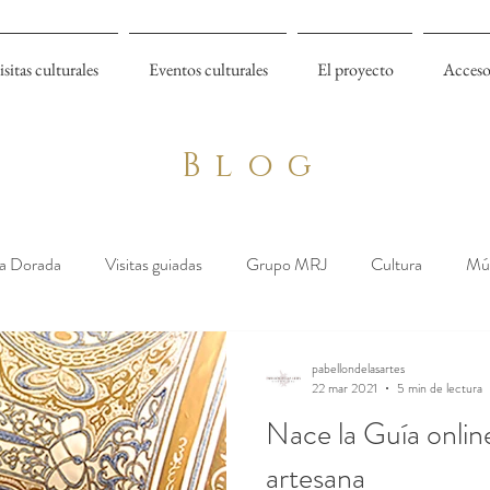
isitas culturales
Eventos culturales
El proyecto
Acceso
Blog
a Dorada
Visitas guiadas
Grupo MRJ
Cultura
Mú
pabellondelasartes
22 mar 2021
5 min de lectura
Nace la Guía online
artesana