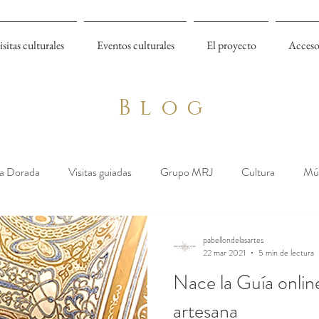
isitas culturales
Eventos culturales
El proyecto
Acceso
Blog
a Dorada
Visitas guiadas
Grupo MRJ
Cultura
Mú
pabellondelasartes
22 mar 2021
5 min de lectura
Nace la Guía online
artesana