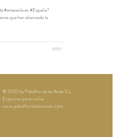
 de #artesanía en #España?
anos que han alcanzado la
© 2020 by Pabellon de las Artes S.L.
Espacios para soñar
www.pabellondelasartes.com