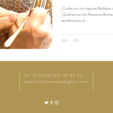
¿Cuáles son los mejores #talleres
¿Quiénes son los Maestros #artes
excelencia en el...
Tel: (+0034) 625 59 84 30
pabellondelasartes@gmail.com