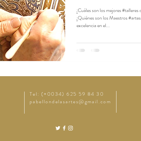
¿Cuáles son los mejores #talleres
¿Quiénes son los Maestros #artes
excelencia en el...
Tel: (+0034) 625 59 84 30
pabellondelasartes@gmail.com