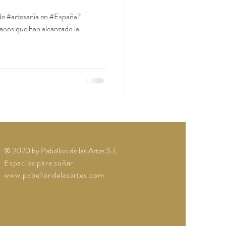
 de #artesanía en #España?
anos que han alcanzado la
© 2020 by Pabellon de las Artes S.L.
Espacios para soñar
www.pabellondelasartes.com