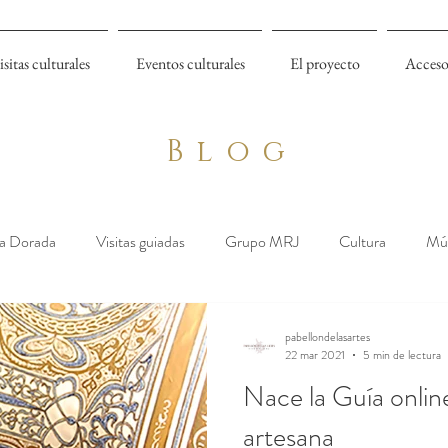
isitas culturales
Eventos culturales
El proyecto
Acceso
Blog
a Dorada
Visitas guiadas
Grupo MRJ
Cultura
Mú
pabellondelasartes
22 mar 2021
5 min de lectura
Nace la Guía online
artesana