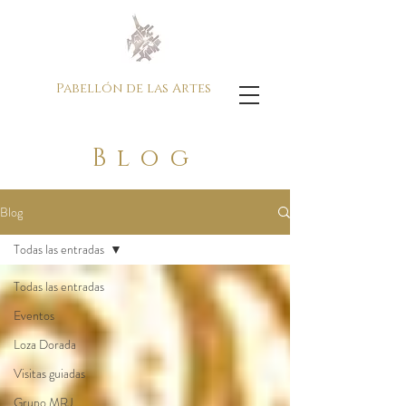
Pabellón de las Artes
Blog
Blog
Todas las entradas
Todas las entradas
Eventos
Loza Dorada
Visitas guiadas
Grupo MRJ