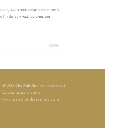
cular, #Jun recuperan desde hoy la
fin de las #restricciones por
© 2020 by Pabellon de las Artes S.L.
Espacios para soñar
www.pabellondelasartes.com