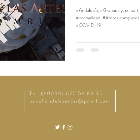
#Andalucía, #Granada y, en parti
#normalidad. #Aforos completos y 
#COVID-19.
Tel: (+0034) 625 59 84 30
pabellondelasartes@gmail.com