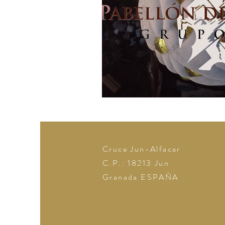
Cruce Jun-Alfacar
C.P.: 18213
Jun
Granada
ESPAÑA