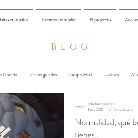
isitas culturales
Eventos culturales
El proyecto
Acceso
Blog
a Dorada
Visitas guiadas
Grupo MRJ
Cultura
Mú
pabellondelasartes
1 oct 2021
2 min de lectura
Normalidad, qué b
tienes…