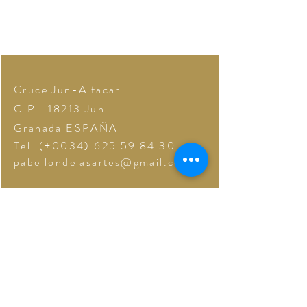
Cruce Jun-Alfacar
C.P.: 18213
Jun
Granada
ESPAÑA
Tel: (+0034)
625 59 84 30
pabellondelasartes@gmail.com
© 2020 by Pabellon de las Artes
S.L.
Espacios para soñar
www.pabellondelasartes.com