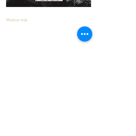
Mostrar más
Compartir este evento
Cruce Jun-Alfacar
C.P.: 18213
Jun
Granada
ESPAÑA
Tel: (+0034)
625 59 84 30
pabellondelasartes@gmail.com