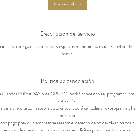
Reservar ahora
Descripción del servicio
clusivo por galerías, terrazas y espacios monumentales del Pabellón de la
previa.
Política de cancelación
as Guiadas PRIVADAS o de GRUPO, podrá cancelar o re-programar, hast
antelación.
 para una cita con asesora de eventos, podrá cancelar o re-programar, h
antelación.
 con pago previo, la empresa se reserva el derecho de no devolver los pos
en caso de que dichas cancelaciones se soliciten pasados estos plazos.