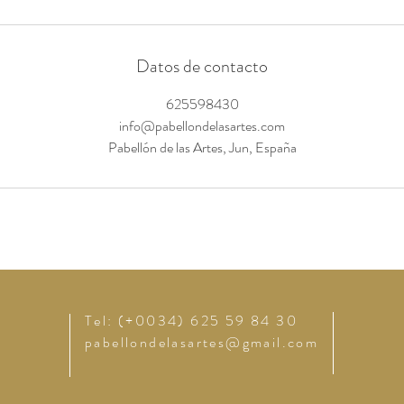
Datos de contacto
625598430
info@pabellondelasartes.com
Pabellón de las Artes, Jun, España
Tel: (+0034) 625 59 84 30
pabellondelasartes@gmail.com