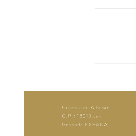
Cruce Jun-Alfacar
C.P.: 18213
Jun
Granada
ESPAÑA