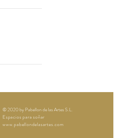
© 2020 by Pabellon de las Artes S.L.
Espacios para soñar
www.pabellondelasartes.com