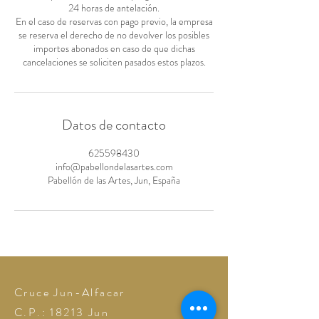
24 horas de antelación.
En el caso de reservas con pago previo, la empresa
se reserva el derecho de no devolver los posibles
importes abonados en caso de que dichas
cancelaciones se soliciten pasados estos plazos.
Datos de contacto
625598430
info@pabellondelasartes.com
Pabellón de las Artes, Jun, España
Cruce Jun-Alfacar
C.P.: 18213
Jun