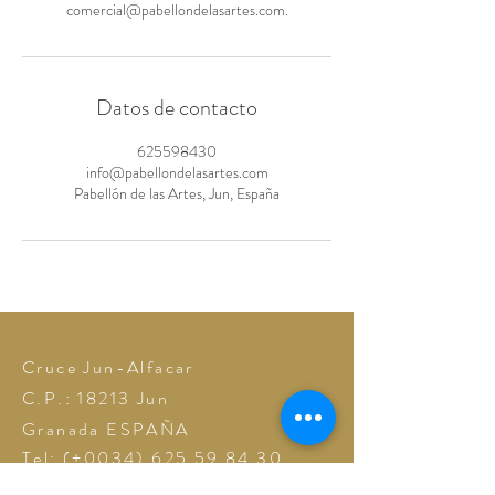
comercial@pabellondelasartes.com.
Datos de contacto
625598430
info@pabellondelasartes.com
Pabellón de las Artes, Jun, España
Cruce Jun-Alfacar
C.P.: 18213
Jun
Granada
ESPAÑA
Tel: (+0034)
625 59 84 30
pabellondelasartes@gmail.com