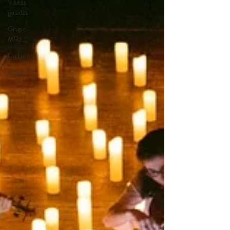
Visitas
guiadas
Grupo
MRJ
Cultura
Música