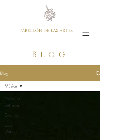
Pabellón de las Artes
Blog
Blog
Música
Todas las
entradas
Eventos
Loza
Dorada