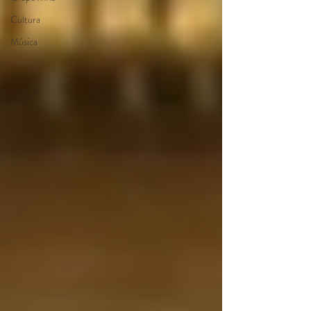
Cultura
Música