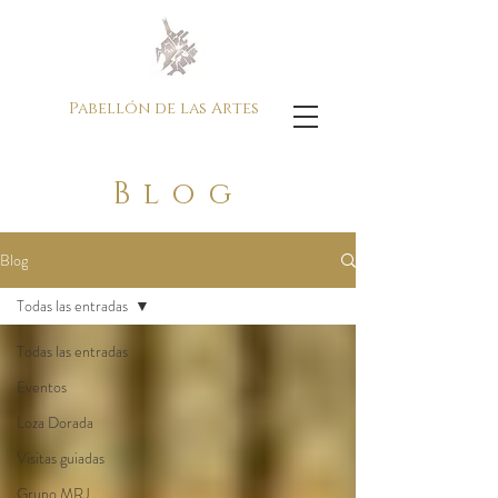
Pabellón de las Artes
Blog
Blog
Todas las entradas
Todas las entradas
Eventos
Loza Dorada
Visitas guiadas
Grupo MRJ