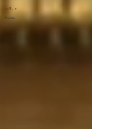
Cultura
Música