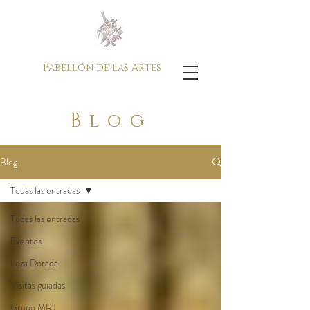
Pabellón de las Artes
Blog
Blog
Todas las entradas
Todas las entradas
Eventos
Loza Dorada
Visitas guiadas
Grupo MRJ