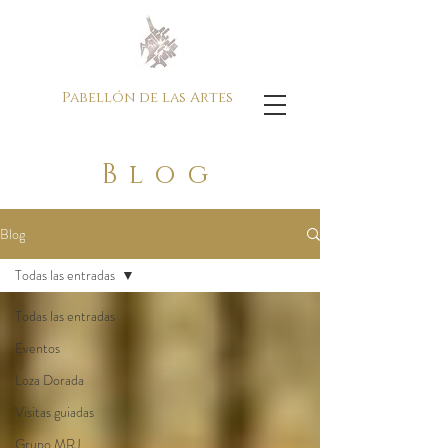
Pabellón de las Artes
Blog
Blog
Todas las entradas
Todas las entradas
Eventos
Loza Dorada
Visitas guiadas
Grupo MRJ