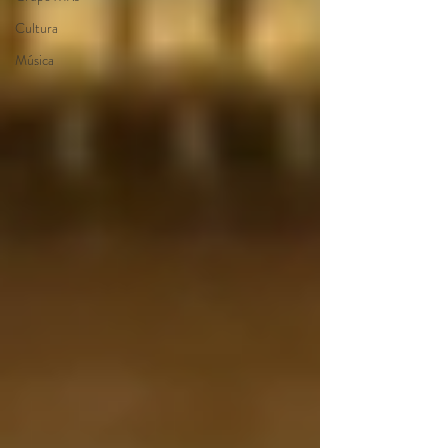
Cultura
Música