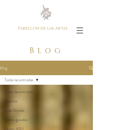
Pabellón de las Artes
Blog
Blog
Todas las entradas
Todas las entradas
Eventos
Loza Dorada
Visitas guiadas
Grupo MRJ