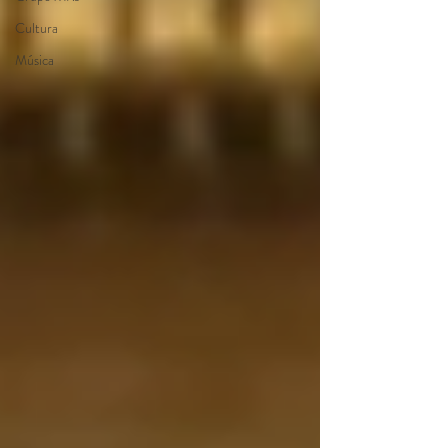
Cultura
Música