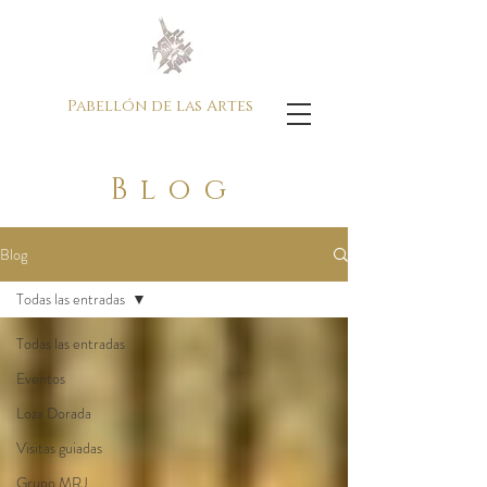
Pabellón de las Artes
Blog
Blog
Todas las entradas
Todas las entradas
Eventos
Loza Dorada
Visitas guiadas
Grupo MRJ