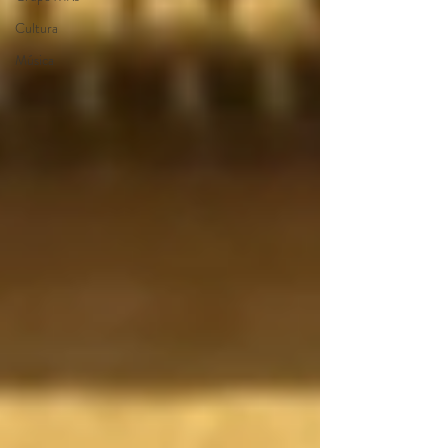
Cultura
Música