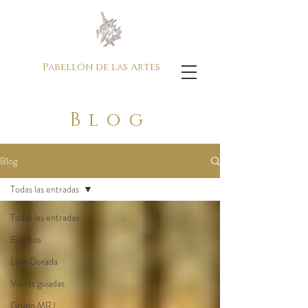
Pabellón de las Artes
Blog
Blog
Todas las entradas
Todas las entradas
Eventos
Loza Dorada
Visitas guiadas
Grupo MRJ