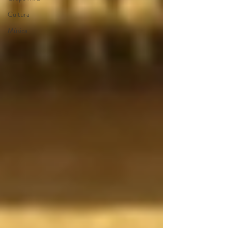
Cultura
Música