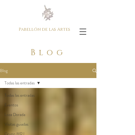
Pabellón de las Artes
Blog
Blog
Todas las entradas
Todas las entradas
Eventos
Loza Dorada
Visitas guiadas
Grupo MRJ