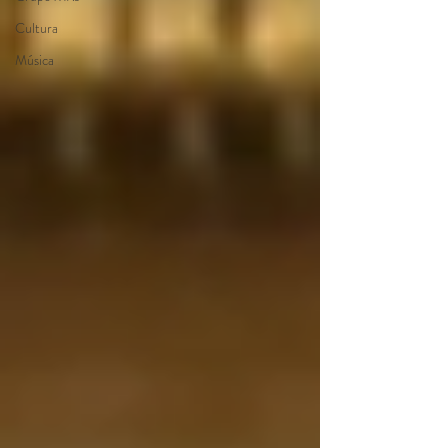
Cultura
Música