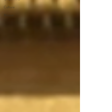
Cultura
Música