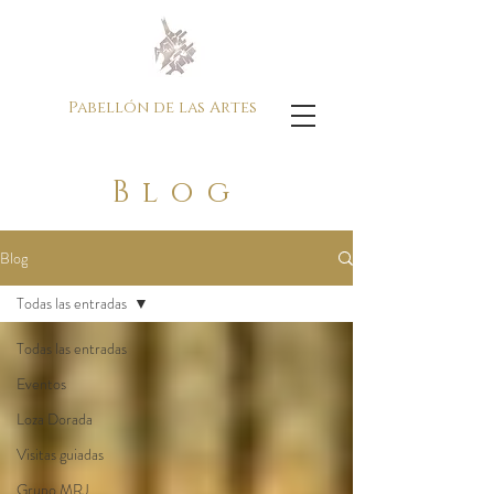
Pabellón de las Artes
Blog
Blog
Todas las entradas
Todas las entradas
Eventos
Loza Dorada
Visitas guiadas
Grupo MRJ