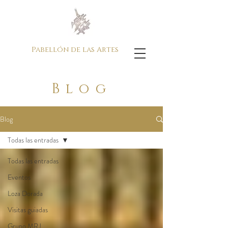
Pabellón de las Artes
Blog
Blog
Todas las entradas
Todas las entradas
Eventos
Loza Dorada
Visitas guiadas
Grupo MRJ