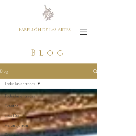
Pabellón de las Artes
Blog
Blog
Todas las entradas
Todas las entradas
Eventos
Loza Dorada
Visitas guiadas
Grupo MRJ