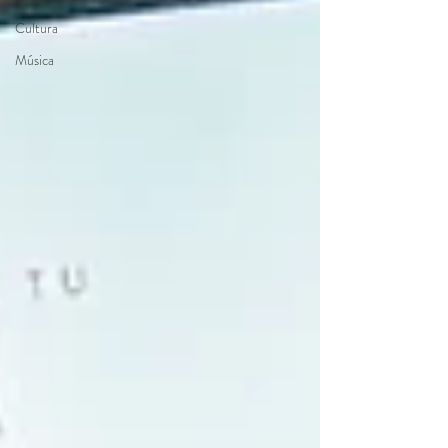
Cultura
Música