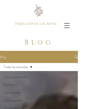
Pabellón de las Artes
Blog
Blog
Todas las entradas
Todas las entradas
Eventos
Loza Dorada
Visitas guiadas
Grupo MRJ