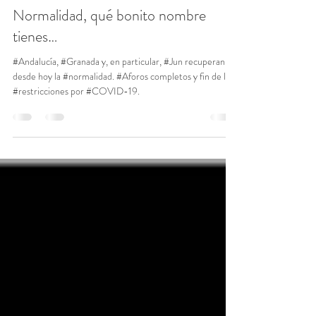
pabellondelasartes
1 oct 2021
2 min de lectura
Normalidad, qué bonito nombre
tienes…
#Andalucía, #Granada y, en particular, #Jun recuperan
desde hoy la #normalidad. #Aforos completos y fin de las
#restricciones por #COVID-19.