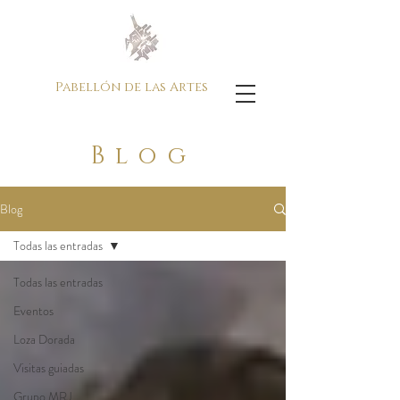
Pabellón de las Artes
Blog
Blog
Todas las entradas
Todas las entradas
Eventos
Loza Dorada
Visitas guiadas
Grupo MRJ